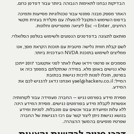
הבדיקות נבחנו לתאימות הגבוהה ביותר עבור דפדפן כרום.
האתר מספק מבנה סמנטי עבור טכנולוגיות מסייעות ותמיכה
בדפוס השימוש המקובל להפעלה עם מקלדת בעזרת מקשי
החיצים, Enter ו- Esc ליציאה מתפריטים וחלונות.
מותאם לתצוגה בדפדפנים הנפוצים ולשימוש בטלפון הסלואלרי.
לשם קבלת חווית גלישה מיטבית עם תוכנת הקראת מסך, אנו
ממליצים לשימוש בתוכנת NVDA העדכנית ביותר.
מסמכים או סרטוני וידאו שעלו לאתר לפני אוקטובר 2017 ייתכן
שלא נגישים באופן מלא. במידה שנתקלתם במסמך כזה או
בסרטון, תוכלו לפנות לרכזת נגישות בכתובת
המייל:
yael@hackeru.co.il
ואנחנו נדאג להנגיש לכם את
המידע.
מסירת מידע בפורמט נגיש – החברה מעמידה עבור לקוחותיה
אפשרות לקבלת מידע בפורמטים נגישים. מסירת המידע הינה
ללא עלות ומיועדת עבור אנשים עם מוגבלות. לפניות ומידע
בנושא נגישות ניתן ליצור קשר עם רכז הנגישות של החברה
שפרטיו מופיעים בהמשך ההצהרה.