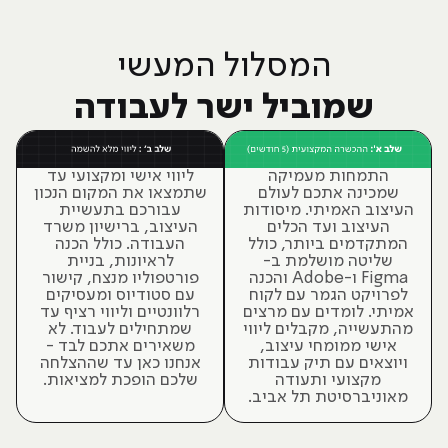
המסלול המעשי
שמוביל ישר לעבודה
ליווי אישי ומקצועי עד
התמחות מעמיקה
שתמצאו את המקום הנכון
שמכינה אתכם לעולם
עבורכם בתעשיית
העיצוב האמיתי. מיסודות
העיצוב, ברישיון משרד
העיצוב ועד הכלים
העבודה. כולל הכנה
המתקדמים ביותר, כולל
לראיונות, בניית
שליטה מושלמת ב-
פורטפוליו מנצח, קישור
Figma ו-Adobe והכנה
עם סטודיוס ומעסיקים
לפרויקט הגמר עם לקוח
רלוונטיים וליווי רציף עד
אמיתי. לומדים עם מרצים
שמתחילים לעבוד. לא
מהתעשייה, מקבלים ליווי
משאירים אתכם לבד -
אישי ממומחי עיצוב,
אנחנו כאן עד שההצלחה
ויוצאים עם תיק עבודות
שלכם הופכת למציאות.
מקצועי ותעודה
מאוניברסיטת תל אביב.