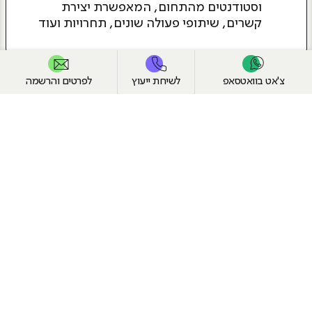
וסטודנטים מהתחום, המאפשרת יצירת
קשרים, שיתופי פעולה שונים, תחרויות ועוד
צ'אט בוואטסאפ
לשיחת ייעוץ
לפרטים והרשמה
באיזה משרות תוכלו לעבוד אחרי
הלימודים?
מפתח UNITY
מפתח UNREAL
תלתיסט