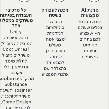
סדנת AI
הכנה לעבודה
כל מרכיבי
מקצועית
בשטח
העבודה בפיתוח
משחקים במסלול
שבה תתנסו
תתרגלו
אחד
בכלים שעולם
סימולציות
Unity
ה-AI מציע
המדמות
(הפלטפורמה
לכם בתחום
'מצבי אמת'
המובילה למובייל),
הגיימינג
מעולם
Unreal (מנוע
ופיתוח
העבודה כך
משחקים מוביל
המשחקים
שתוכלו
לתלת מימד
להתמודד
וגרפיקה), כלי
בהצלחה עם
טיקסטור
אתגרי המקצוע
מתקדמים (obe
Substance
painter), חשיבה
משחקית ותכנון,
Game Design,
לבל דיזיין ועוד...