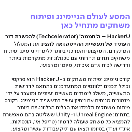
המסע לעולם הגיימינג ופיתוח
משחקים מתחיל כאן
HackerU – ה'חממה' (Techcelerator) להכשרת דור
את המסלול
העתיד של תעשיית ההייטק גאה להציג
המתקדם, המקצועי והעדכני ביותר ללימודי גיימינג ופיתוח
משחקים תחום תחרותי עם טכנולוגיות מתקדמות ביותר
ודרישה לכוח אדם איכותי, מיומן ומקצועי.
קורס גיימינג ופיתוח משחקים ב-HackerU הוא פרקטי
וכולל תכנים רלוונטיים המתעדכנים בהתאם לדרישות
התעשייה, משלב לימודים מעשיים ועיוניים ומועבר על ידי
מנטורים מנוסים עם ניסיון עשיר בתעשיית הגיימינג. בקורס
פיתוח משחקים תלמדו את הכלים הרלוונטיים ביותר
בתחום: Unreal Engine ו-Unity ששליטה בהם מאפשרת
להמציא כל משחק שעולה לדמיון (טריפל איי, קונסולות,
אינדי ועוד) בסיומו תצאו עם תיק עבודות עשיר ומקצוע.