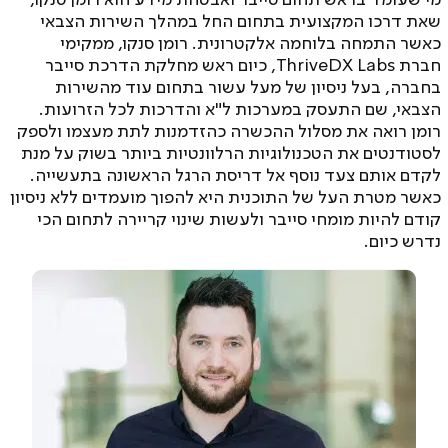
מי שעומד בראש תחום סייבר ואבטחת מידע הוא רומן סנקו,
שאת דרכו המקצועית בתחום החל במהלך השירות הצבאי
כאשר התמחה בלוחמה אלקטרונית. רומן סנקו, ממקימי
חברת ThriveDX Labs, כיום ראש מחלקת הדרכת סייבר
בחברה, בעל ניסיון של מעל עשור בתחום עוד מהשירות
הצבאי, שם התעסק במערכות ל"א והדרכות לכל הזרועות.
רומן רואה את מסלול ההכשרה כהזדמנות לתת מעצמו ולספק
לסטודנטים את הטכנולוגיות הרלוונטיות ביותר בשוק על מנת
לקדם אותם צעד נוסף אל דריסת הרגל הראשונה בתעשייה.
כאשר מטרת העל של התוכנית היא להפוך מועמדים ללא ניסיון
קודם להיות מומחי סייבר ולעשות שינוי קריירה לתחום הכי
נדרש כיום.