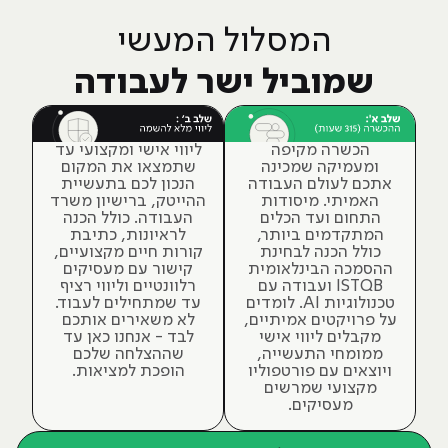
המסלול המעשי
שמוביל ישר לעבודה
הכשרה מקיפה
ליווי אישי ומקצועי עד
ומעמיקה שמכינה
שתמצאו את המקום
אתכם לעולם העבודה
הנכון לכם בתעשיית
האמיתי. מיסודות
ההייטק, ברישיון משרד
התחום ועד הכלים
העבודה. כולל הכנה
המתקדמים ביותר,
לראיונות, כתיבת
כולל הכנה לבחינת
קורות חיים מקצועיים,
ההסמכה הבינלאומית
קישור עם מעסיקים
ISTQB ועבודה עם
רלוונטיים וליווי רציף
טכנולוגיות AI. לומדים
עד שמתחילים לעבוד.
על פרויקטים אמיתיים,
לא משאירים אותכם
מקבלים ליווי אישי
לבד - אנחנו כאן עד
ממומחי התעשייה,
שההצלחה שלכם
ויוצאים עם פורטפוליו
הופכת למציאות.
מקצועי שמרשים
מעסיקים.