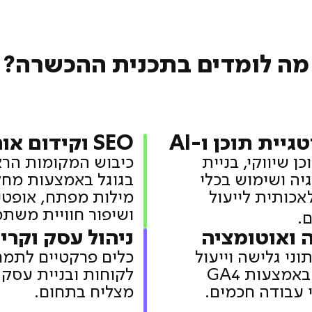
מה לומדים בתכנית ההכשרה?
יית תוכן ו-AI
SEO וקידום אורגני
ן שיווקי, בניית
כיבוש המקומות הרא
ה ושימוש בכלי
בגוגל באמצעות מח
אכותית לייעול
מילות מפתח, אופטי
ושיפור חוויית משת
.
ה ואוטומציה
ניהול עסק וקרי
וני גלישה וייעול
כלים פרקטיים לתמחו
המרות באמצעות GA4
לקוחות ובניית עסק
 עבודה חכמים.
מצליח בתחום.