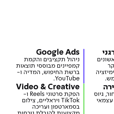
Google Ads
שונים
ניהול תקציבים והקמת
קר
קמפיינים מבוססי תוצאות
מיזציה
ברשת החיפוש, המדיה ו-
מש
.
YouTube
.
ירה
Video & Creative
ר, גיוס
הפקת סרטוני Reels ו-
 עצמאי
TikTok ויראליים, צילום
בסמארטפון ועריכה
מקצועית להובלת נוכחות